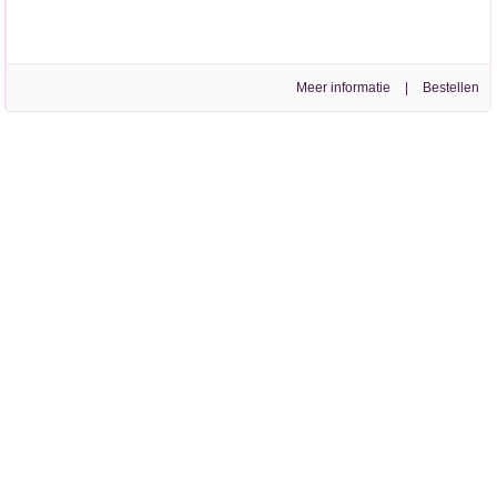
Meer informatie
|
CAMPERARTIKELEN.COM IS ONDERDEEL VAN ELISA GROOTHANDEL
powered by 123webshop.nl