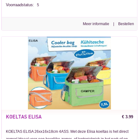
Voorraadstatus:
5
Meer informatie
|
KOELTAS ELISA
€ 3.99
KOELTAS ELISA 26xx16x18cm 4ASS. Met deze Elisa koeltas is het direct
zomer! Ideaal voor een heerlijke zomer- of lentepicknick in het park of op