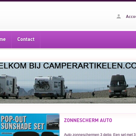
Acco
me
Contact
ZONNESCHERM AUTO
Auto zonneschermen 3 delig. Een set met 