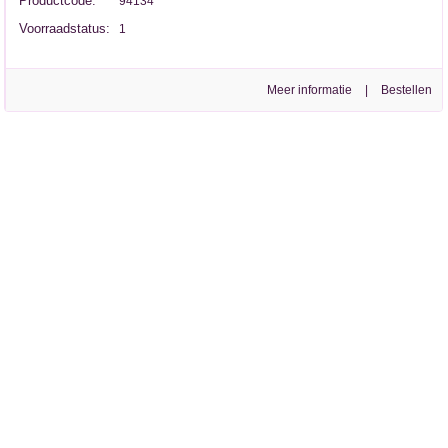
Productcode:
94134
Voorraadstatus:
1
Meer informatie
|
CAMPERARTIKELEN.COM IS ONDERDEEL VAN ELISA GROOTHANDEL
powered by 123webshop.nl