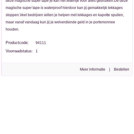
deze magische super tape je kan het letterlijk voor alles gebruiken.De deze
magische super tape is waterproof hierdoor kan jij gemakkelijk lekkages
stoppen.Veel bedrijven willen je helpen met lekkages en kapotte spullen,
maar vanaf vandaag kun jij je welverdiende geld in je portemonnee
houden.
Productcode:
94111
Voorraadstatus:
1
Meer informatie
|