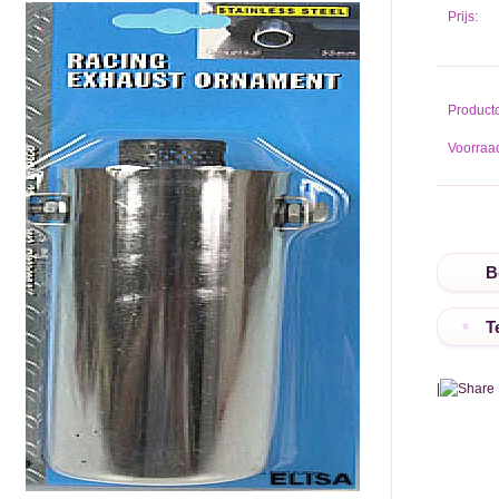
Prijs:
Product
Voorraad
T
|