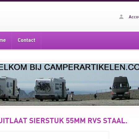
Acco
me
Contact
UITLAAT SIERSTUK 55MM RVS STAAL.