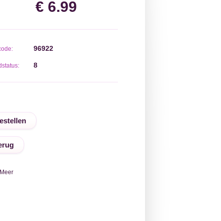
€ 6.99
96922
code:
8
status:
erug
Meer