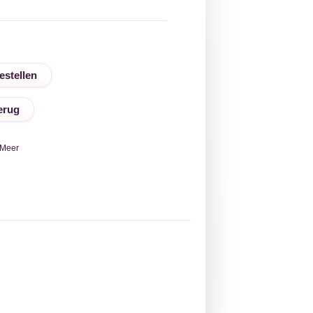
erug
Meer