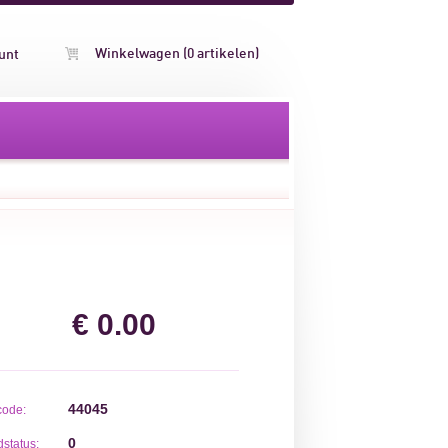
Winkelwagen (0 artikelen)
unt
€ 0.00
44045
code:
0
status: