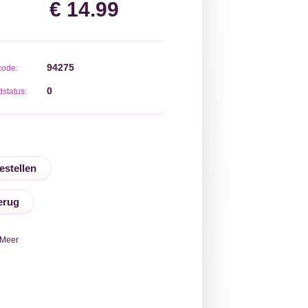
€ 14.99
94275
code:
0
status:
erug
Meer