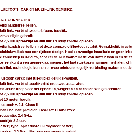
BLUETOOTH CARKIT MULTI-LINK GEMBIRD.
STAY CONNECTED.
eilig handsfree bellen.
ulti-link: verbind twee telefoons tegelijk.
envoudig in gebruik.
ot 7,5 uur spreektijd en 800 uur standby zonder opladen.
eilig handsfree bellen met deze compacte Bluetooth carkit. Gemakkelijk in geb
eluidskwaliteit met een tijdloos design. Heel eenvoudige installatie en geen in
e zonneklep in uw auto, schakel de bluetooth-functie van uw telefoon in en de c
oetsen kunt u een gesprek aannemen, het laatstgekozen nummer herhalen, of
ultilink technologie kunnen er twee telefoons tegelijk verbinding maken met de
luetooth carkit met full-duplex geluidskwaliteit.
ulti-link: verbind tegelijkertijd met twee apparaten.
ne-touch knop voor het opnemen, weigeren en herhalen van gesprekken.
ot 7,5 uur spreektijd en 800 uur standby zonder opladen.
ot 10 meter bereik.
luetooth v. 2.1, Class II
ndersteunde profielen: Headset + Handsfree.
requentie: 2,4 GHz.
aadtijd: 2-3 uur.
atterij type: oplaadbare Li-Polymeer batterij.
peaker: 1,5 Watt. Met een een geweldig geluid.