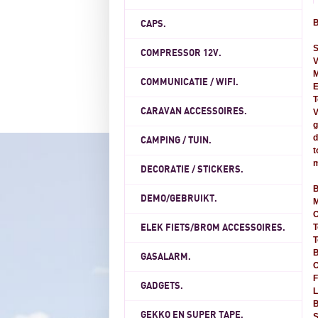
CAPS.
COMPRESSOR 12V.
V
M
COMMUNICATIE / WIFI.
E
T
CARAVAN ACCESSOIRES.
V
g
d
CAMPING / TUIN.
t
m
DECORATIE / STICKERS.
B
DEMO/GEBRUIKT.
M
O
T
ELEK FIETS/BROM ACCESSOIRES.
T
B
GASALARM.
O
F
GADGETS.
L
B
GEKKO EN SUPER TAPE.
S