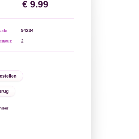
€ 9.99
94234
code:
2
status:
erug
Meer